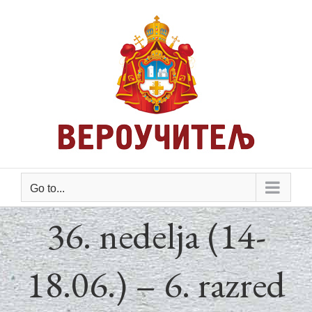
Skip
to
content
Go to...
36. nedelja (14-
18.06.) – 6. razred