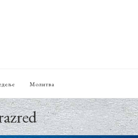
едеље
Молитва
 razred