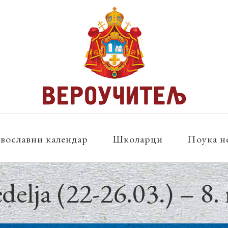
вославни календар
Школарци
Поука н
delja (22-26.03.) – 8.