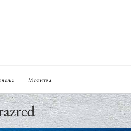
едеље
Молитва
 razred