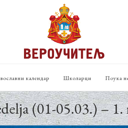
вославни календар
Школарци
Поука н
delja (01-05.03.) – 1.